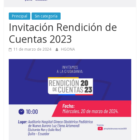
Aurora
Principal
Sin categoría
–
Invitación Rendición de
Luz
Cuentas 2023
11 de marzo de 2024
HGONA
Elena
Arismendi