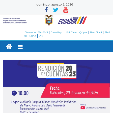
Saltar
domingo, agosto 9, 2026
al
contenido
Hospital
Directorio
WebMail
Como llegar
Full Time
Quipux
Next Cloud
PRAS
SIP HGONA
SAIS
Gineco
Obstétrico
Pediátrico
de
Nueva