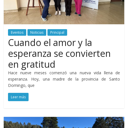
Aurora
–
Luz
Eventos
Noticias
Principal
Cuando el amor y la
Elena
esperanza se convierten
en gratitud
Arismendi
Hace nueve meses comenzó una nueva vida llena de
esperanza. Hoy, una madre de la provincia de Santo
Domingo, que
Leer más