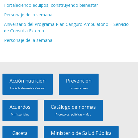
Fortaleciendo equipos, construyendo bienestar
Personaje de la semana
Aniversario del Programa Plan Canguro Ambulatorio – Servicio
de Consulta Externa
Personaje de la semana
Acción nutrición
Prevención
Hacia la desnutrición cero
La mejor cura
Acuerdos
Catálogo de normas
Ministeriales
Protocólos, políticas y Mas
Gaceta
Ministerio de Salud Pública