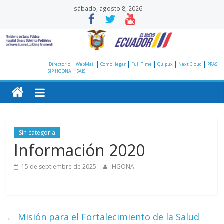
Saltar
sábado, agosto 8, 2026
al
contenido
Hospital
Directorio
WebMail
Como llegar
Full Time
Quipux
Next Cloud
PRAS
SIP HGONA
SAIS
Gineco
Obstétrico
Sin categoría
Pediátrico
Información 2020
15 de septiembre de 2025
HGONA
de
Nueva
←
Misión para el Fortalecimiento de la Salud