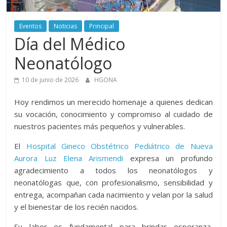
Aurora
Eventos
Noticias
Principal
–
Día del Médico
Luz
Neonatólogo
10 de junio de 2026
HGONA
Elena
Hoy rendimos un merecido homenaje a quienes dedican
Arismendi
su vocación, conocimiento y compromiso al cuidado de
nuestros pacientes más pequeños y vulnerables.
El
Hospital Gineco Obstétrico Pediátrico de Nueva
Aurora Luz Elena Arismendi
expresa un profundo
agradecimiento a todos los neonatólogos y
neonatólogas que, con profesionalismo, sensibilidad y
entrega, acompañan cada nacimiento y velan por la salud
y el bienestar de los recién nacidos.
Su labor es fundamental para brindar esperanza,