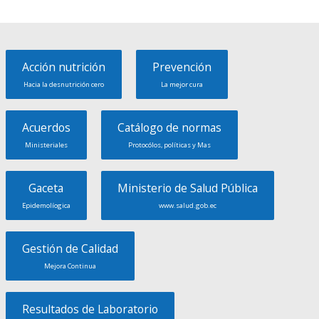
Acción nutrición
Prevención
Hacia la desnutrición cero
La mejor cura
Acuerdos
Catálogo de normas
Ministeriales
Protocólos, políticas y Mas
Gaceta
Ministerio de Salud Pública
Epidemolíogica
www.salud.gob.ec
Gestión de Calidad
Mejora Continua
Resultados de Laboratorio