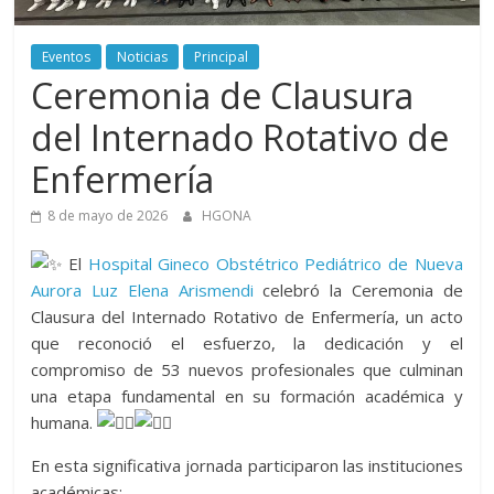
Aurora
Eventos
Noticias
Principal
–
Ceremonia de Clausura
Luz
del Internado Rotativo de
Enfermería
Elena
8 de mayo de 2026
HGONA
Arismendi
El
Hospital Gineco Obstétrico Pediátrico de Nueva
Aurora Luz Elena Arismendi
celebró la Ceremonia de
Clausura del Internado Rotativo de Enfermería, un acto
que reconoció el esfuerzo, la dedicación y el
compromiso de 53 nuevos profesionales que culminan
una etapa fundamental en su formación académica y
humana.
En esta significativa jornada participaron las instituciones
académicas: