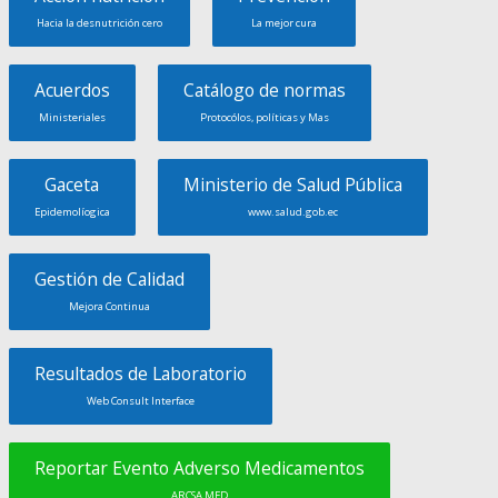
Hacia la desnutrición cero
La mejor cura
Acuerdos
Catálogo de normas
Ministeriales
Protocólos, políticas y Mas
Gaceta
Ministerio de Salud Pública
Epidemolíogica
www.salud.gob.ec
Gestión de Calidad
Mejora Continua
Resultados de Laboratorio
Web Consult Interface
Reportar Evento Adverso Medicamentos
ARCSA MED