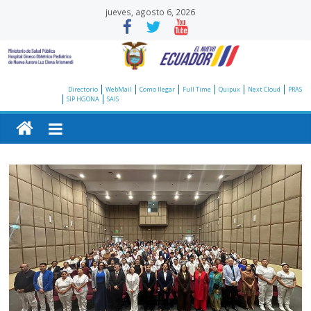
Saltar
jueves, agosto 6, 2026
al
contenido
Hospital
Directorio
WebMail
Como llegar
Full Time
Quipux
Next Cloud
PRAS
SIP HGONA
SAIS
Gineco
Obstétrico
Pediátrico
de
Nueva