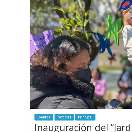
–
Luz
Elena
Arismendi
Eventos
Noticias
Principal
Inauguración del “Jard