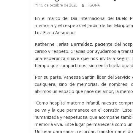
15 de octubre de 2025
HGONA
En
el marco del Día Internacional del Duelo 
memoria y el respeto: el Jardín de las Maripos
Luz Elena Arismendi
Katherine Farías Bermúdez, paciente del hosp
cariño y respeto. Gracias por ayudarnos a transfo
una esperanza suave que nos invita a seguir
tiempo que compartimos, sino en la huella que de
Por su parte, Vanessa Santín, líder del Servici
cualquiera, sino de memorias, de nombres, 
abrimos un espacio que nace del amor, la memor
“Como hospital materno infantil, nuestro compro
se va y la que permanece en el corazón. Este 
humanizada y respetuosa, que acompañe también 
memoria viva. Este lugar permanecerá como un 
Un lugar para sanar, recordar, transformar el 