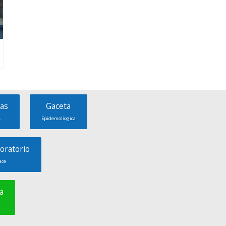
as
Gaceta
s
Epidemolíogica
oratorio
ace
a