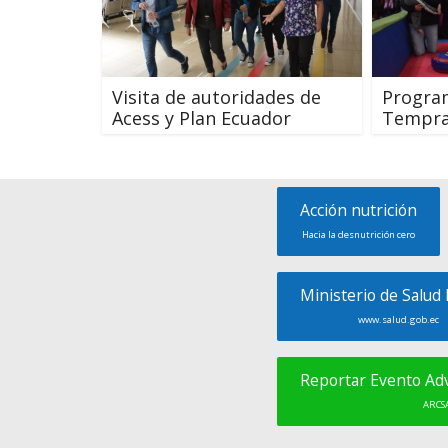
Visita de autoridades de
Progra
Acess y Plan Ecuador
Tempr
Acción nutrición
Hacia la desnutrición cero
Ministerio de Salud 
www.salud.gob.ec
Reportar Evento A
ARCS