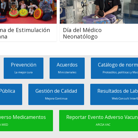
ma de Estimulación
Día del Médico
ana
Neonatólogo
Prevención
Acuerdos
Catálogo de norm
La mejor cura
Ministeriales
Protocólos, políticas y Ma
Pública
Gestión de Calidad
Resultados de Lab
Mejora Continua
Web Consult Interf
dverso Medicamentos
Reportar Evento Adverso Vacun
A MED
ARCSA VAC