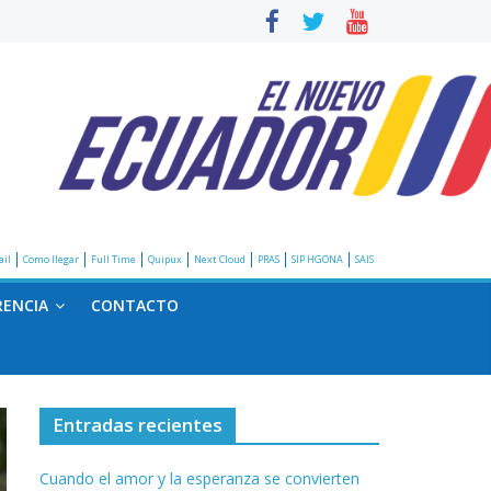
il
Como llegar
Full Time
Quipux
Next Cloud
PRAS
SIP HGONA
SAIS
RENCIA
CONTACTO
Entradas recientes
Cuando el amor y la esperanza se convierten