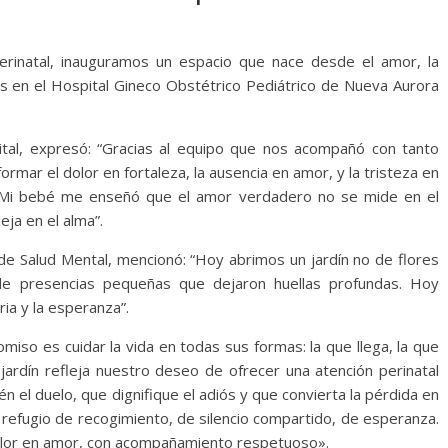
Perinatal, inauguramos un espacio que nace desde el amor, la
as en el Hospital Gineco Obstétrico Pediátrico de Nueva Aurora
ital, expresó: “Gracias al equipo que nos acompañó con tanto
rmar el dolor en fortaleza, la ausencia en amor, y la tristeza en
. Mi bebé me enseñó que el amor verdadero no se mide en el
ja en el alma”.
o de Salud Mental, mencionó: “Hoy abrimos un jardín no de flores
de presencias pequeñas que dejaron huellas profundas. Hoy
ia y la esperanza”.
miso es cuidar la vida en todas sus formas: la que llega, la que
jardín refleja nuestro deseo de ofrecer una atención perinatal
el duelo, que dignifique el adiós y que convierta la pérdida en
refugio de recogimiento, de silencio compartido, de esperanza.
dolor en amor, con acompañamiento respetuoso».