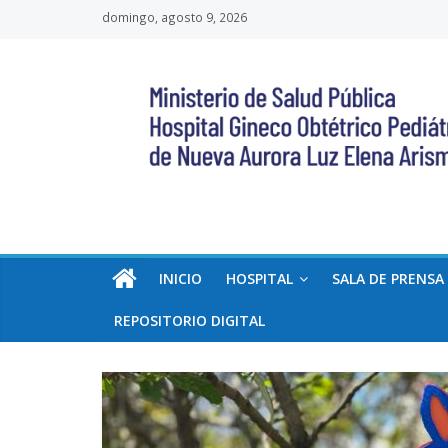
Saltar
domingo, agosto 9, 2026
al
Hospital
contenido
Gineco
Obstétrico
Pediátrico
de
INICIO
HOSPITAL
SALA DE PRENSA
Nueva
REPOSITORIO DIGITAL
Aurora