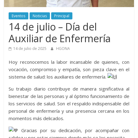
Aurora
Eventos
Noticias
Principal
–
14 de julio – Día del
Luz
Auxiliar de Enfermería
14 de julio de 2025
HGONA
Elena
Hoy
reconocemos la labor incansable de quienes, con
Arismendi
vocación, compromiso y empatía, son pieza clave en el
sistema de salud: los auxiliares de enfermería.
Su trabajo diario contribuye de manera significativa al
bienestar de las personas y al óptimo funcionamiento de
los servicios de salud. Son el respaldo indispensable del
personal de enfermería y una presencia cercana en los
momentos más delicados.
Gracias por su dedicación, por acompañar con
calidez y por estar siempre donde más se les necesita.