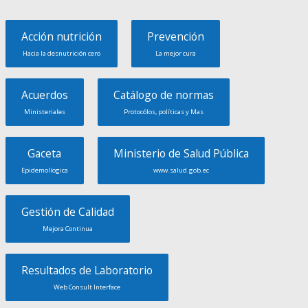
Acción nutrición
Prevención
Hacia la desnutrición cero
La mejor cura
Acuerdos
Catálogo de normas
Ministeriales
Protocólos, políticas y Mas
Gaceta
Ministerio de Salud Pública
Epidemolíogica
www.salud.gob.ec
Gestión de Calidad
Mejora Continua
Resultados de Laboratorio
Web Consult Interface