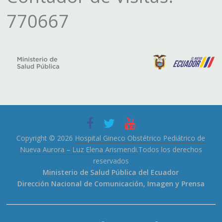
770667
Copyright © 2026
Hospital Gineco Obstétrico Pediátrico de
Nueva Aurora – Luz Elena Arismendi
.Todos los derechos
reservados
Ministerio de Salud Pública del Ecuador
Dirección Nacional de Comunicación, Imagen y Prensa