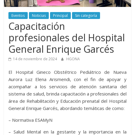
Aurora
Eventos
Noticias
Principal
Sin categoría
–
Capacitación
Luz
profesionales del Hospital
General Enrique Garcés
Elena
14 de noviembre de 2024
HGONA
Arismendi
El Hospital Gineco Obstétrico Pediátrico de Nueva
Aurora Luz Elena Arismendi, con el fin de apoyar y
acompañar a los servicios de atención sanitaria del
sistema de salud, brinda capacitación a profesionales del
área de Rehabilitación y Educación prenatal del Hospital
General Enrique Garcés, abordando temáticas de como:
– Normativa ESAMyN
– ⁠Salud Mental en la gestante y la importancia en la