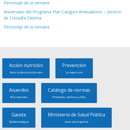
Personaje de la semana
Aniversario del Programa Plan Canguro Ambulatorio – Servicio
de Consulta Externa
Personaje de la semana
Acción nutrición
Prevención
Hacia la desnutrición cero
La mejor cura
Acuerdos
Catálogo de normas
Ministeriales
Protocólos, políticas y Mas
Gaceta
Ministerio de Salud Pública
Epidemolíogica
www.salud.gob.ec