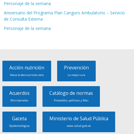
Personaje de la semana
Aniversario del Programa Plan Canguro Ambulatorio – Servicio
de Consulta Externa
Personaje de la semana
Acción nutrición
Prevención
Hacia la desnutrición cero
La mejor cura
Acuerdos
Catálogo de normas
Ministeriales
Protocólos, políticas y Mas
Gaceta
Ministerio de Salud Pública
Epidemolíogica
www.salud.gob.ec