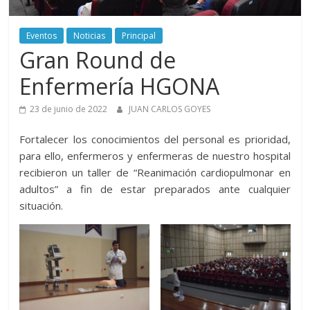
Aurora
Eventos
Noticias
Principal
–
Gran Round de
Luz
Enfermería HGONA
23 de junio de 2022
JUAN CARLOS GOYES
Elena
Fortalecer los conocimientos del personal es prioridad,
Arismendi
para ello, enfermeros y enfermeras de nuestro hospital
recibieron un taller de “Reanimación cardiopulmonar en
adultos” a fin de estar preparados ante cualquier
situación.