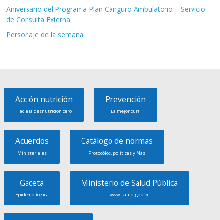
Aniversario del Programa Plan Canguro Ambulatorio – Servicio
de Consulta Externa
Personaje de la semana
Acción nutrición
Prevención
Hacia la desnutrición cero
La mejor cura
Acuerdos
Catálogo de normas
Ministeriales
Protocólos, políticas y Mas
Gaceta
Ministerio de Salud Pública
Epidemolíogica
www.salud.gob.ec