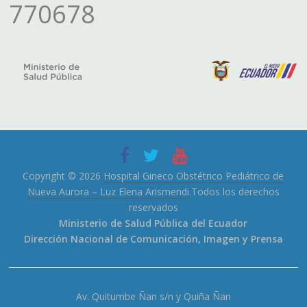
770678
Copyright © 2026
Hospital Gineco Obstétrico Pediátrico de
Nueva Aurora – Luz Elena Arismendi
.Todos los derechos
reservados
Ministerio de Salud Pública del Ecuador
Dirección Nacional de Comunicación, Imagen y Prensa
Av. Quitumbe Ñan s/n y Quiña Ñan