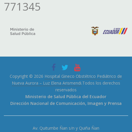
771345
Copyright © 2026
Hospital Gineco Obstétrico Pediátrico de
Nueva Aurora – Luz Elena Arismendi
.Todos los derechos
reservados
Ministerio de Salud Pública del Ecuador
Dirección Nacional de Comunicación, Imagen y Prensa
Av. Quitumbe Ñan s/n y Quiña Ñan