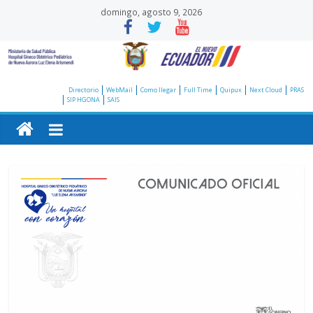
Saltar
domingo, agosto 9, 2026
al
contenido
Hospital
Directorio
WebMail
Como llegar
Full Time
Quipux
Next Cloud
PRAS
SIP HGONA
SAIS
Gineco
Obstétrico
Pediátrico
de
Nueva