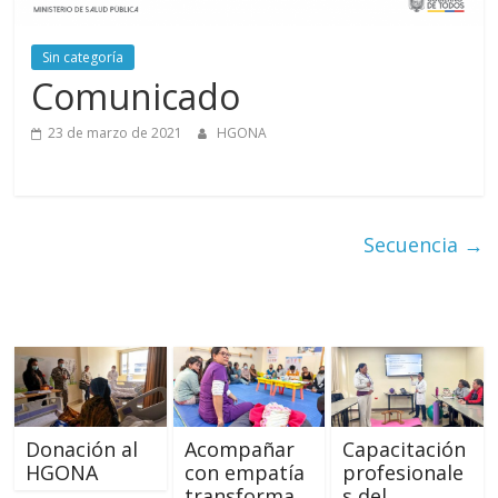
Aurora
Sin categoría
–
Comunicado
Luz
23 de marzo de 2021
HGONA
Elena
Secuencia
→
Arismendi
Donación al
Acompañar
Capacitación
HGONA
con empatía
profesionale
transforma
s del