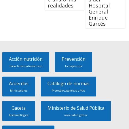
realidades
Hospital
General
Enrique
Garcés
Acción nutrición
Prevención
Hacia la desnutrición cero
La mejor cura
Acuerdos
Catálogo de normas
Ministeriales
Protocólos, políticas y Mas
Gaceta
Ministerio de Salud Pública
Epidemolíogica
www.salud.gob.ec