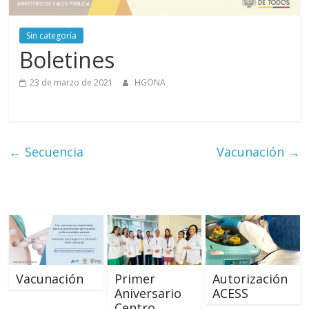
Aurora
Sin categoría
–
Boletines
Luz
23 de marzo de 2021
HGONA
Elena
←
Secuencia
Vacunación
→
Arismendi
Vacunación
Primer
Autorización
Aniversario
ACESS
Centro