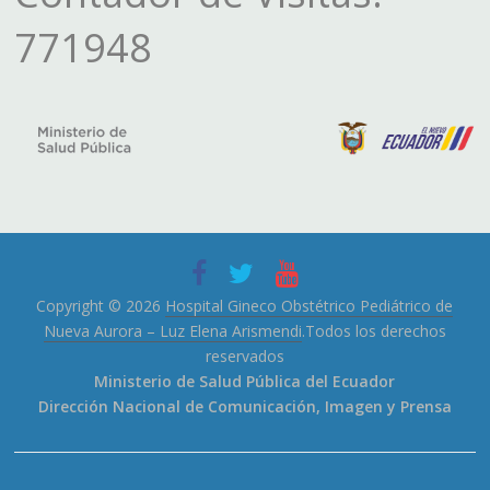
771948
Copyright © 2026
Hospital Gineco Obstétrico Pediátrico de
Nueva Aurora – Luz Elena Arismendi
.Todos los derechos
reservados
Ministerio de Salud Pública del Ecuador
Dirección Nacional de Comunicación, Imagen y Prensa