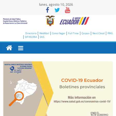
Saltar
lunes, agosto 10, 2026
al
contenido
Hospital
Directorio
WebMail
Como llegar
Full Time
Quipux
Next Cloud
PRAS
SIP HGONA
SAIS
Gineco
Obstétrico
Pediátrico
de
Nueva