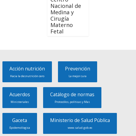
Nacional de
Medina y
Cirugía
Materno
Fetal
Acción nutrición
Prevención
Hacia la desnutrición cero
La mejor cura
Acuerdos
Catálogo de normas
Ministeriales
Protocólos, políticas y Mas
Gaceta
Ministerio de Salud Pública
Epidemolíogica
www.salud.gob.ec