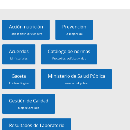
Acción nutrición
Prevención
Hacia la desnutrición cero
La mejor cura
Acuerdos
Catálogo de normas
Ministeriales
Protocólos, políticas y Mas
Gaceta
Ministerio de Salud Pública
Epidemolíogica
www.salud.gob.ec
Gestión de Calidad
Mejora Continua
Resultados de Laboratorio