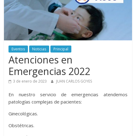
Aurora
–
Luz
Eventos
Noticias
Principal
Elena
Atenciones en
Arismendi
Emergencias 2022
3 de enero de 2023
JUAN CARLOS GOYES
En nuestro servicio de emergencias atendemos
patologías complejas de pacientes:
Ginecológicas.
Obstétricas.